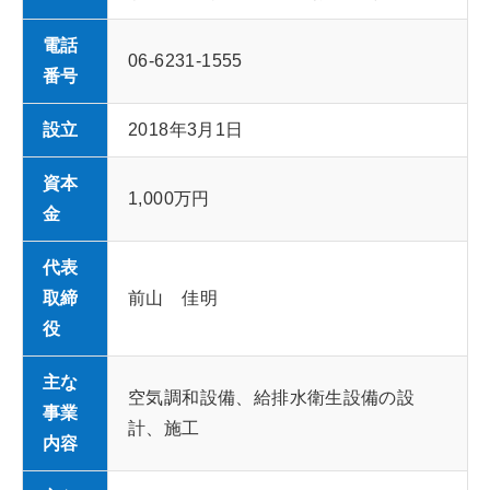
電話
06-6231-1555
番号
設立
2018年3月1日
資本
1,000万円
金
代表
取締
前山 佳明
役
主な
空気調和設備、給排水衛生設備の設
事業
計、施工
内容